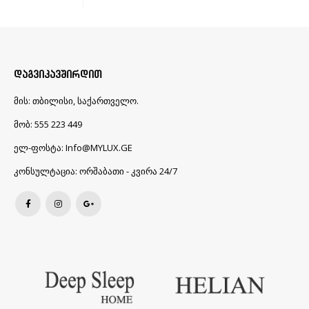
ᲓᲐᲒᲕᲘᲙᲐᲕᲨᲘᲠᲓᲘᲗ
მის:
თბილისი, საქართველო.
მობ:
555 223 449