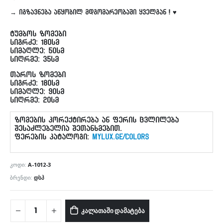
→ იგზავნება აწყობილ მდგომარეობაში ყველგან ! ♥
ტუმბოს ზომები
სიგრძე: 180სმ
სიმაღლე: 50სმ
სიღრმე: 35სმ
თაროს ზომები
სიგრძე: 180სმ
სიმაღლე: 90სმ
სიღრმე: 20სმ
ზომების კორექტირება ან ფერის ცვლილება
შესაძლებელია შეთანხმებით.
ფერების კატალოგი:
MYLUX.GE/colors
ᲙᲝᲓᲘ:
A-1012-3
ᲑᲠᲔᲜᲓᲘ:
ᲓᲡᲞ
ᲙᲐᲚᲐᲗᲐᲨᲘ ᲓᲐᲛᲐᲢᲔᲑᲐ